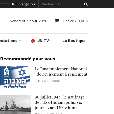
tifier
S'enregistrer
vendredi 7 août 2026
Panier /
0,00
€
estations
JN TV
La Boutique
Recommandé pour vous
Le Rassemblement National
: de revirement à reniement
IL Y A 4 JOURS
30 juillet 1945 : le naufrage
de l’USS Indianapolis, six
jours avant Hiroshima