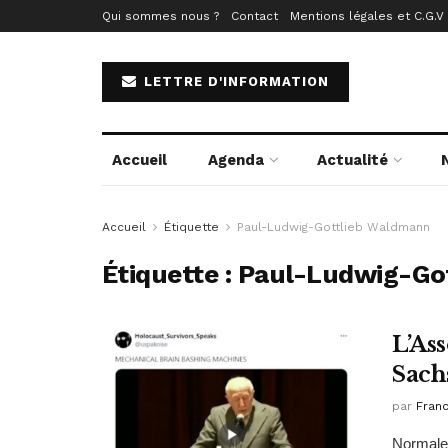
Qui sommes nous ?
Contact
Mentions légales et C.G.V
LETTRE D'INFORMATION
Accueil
Agenda
Actualité
Accueil
Étiquette
Paul-Ludwig-Gottlieb Waldmann
Étiquette :
Paul-Ludwig-Go
L’As
Sach
par
Fran
Normalem