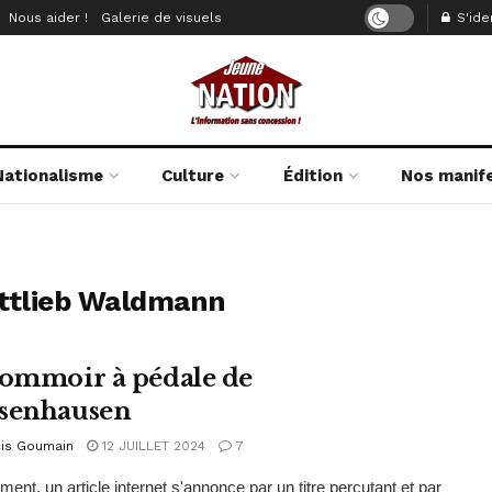
Nous aider !
Galerie de visuels
S'iden
Nationalisme
Culture
Édition
Nos manif
ttlieb Waldmann
sommoir à pédale de
senhausen
cis Goumain
12 JUILLET 2024
7
ent, un article internet s'annonce par un titre percutant et par