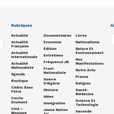
Rubriques
A
Actualité
Documentaires
Livres
Actualité
Economie
Nationalisme
Française
Édition
Nature Et
Actualité
Environnement
Entretiens
Internationale
Nos
Fréquence JN
Actualité
Manifestations
Nationaliste
Front
Notre Actu
Nationaliste
Agenda
Presse
Guerre
Boutique
D'Algérie
Religion
Cédric Sans
Histoire
Santé-
Filtre
Médecine
Idées
Cercle
Science Et
Drumont
Immigration
Technologie
Ciné –
Jeune Nation
Seconde
Musique
TV