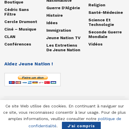
Nationaliste
Boutique
Religion
Guerre D'Algérie
Cédric Sans
Santé-Médecine
Filtre
Histoire
Science Et
Cercle Drumont
Idées
Technologie
Ciné – Musique
Immigration
Seconde Guerre
CLAN
Mondiale
Jeune Nation TV
Conférences
Vidéos
Les Entretiens
De Jeune Nation
Aidez Jeune Nation !
Ce site Web utilise des cookies. En continuant à naviguer sur
© 1958-2025 Jeune Nation
ce site, vous reconnaissez consentir à leur usage. Pour de plus
amples informations, veuillez consulter notre
politique de
confidentialité
.
J'ai compris