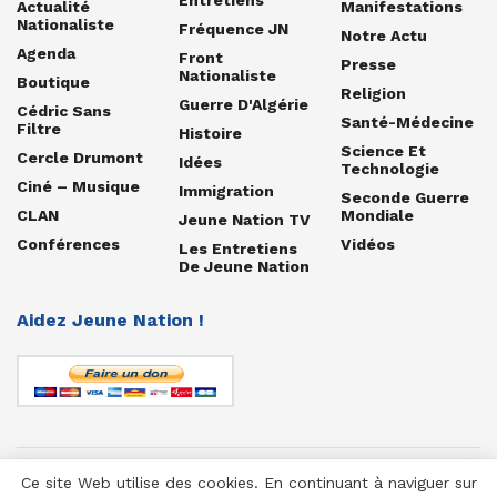
Actualité
Manifestations
Nationaliste
Fréquence JN
Notre Actu
Agenda
Front
Presse
Nationaliste
Boutique
Religion
Guerre D'Algérie
Cédric Sans
Santé-Médecine
Filtre
Histoire
Science Et
Cercle Drumont
Idées
Technologie
Ciné – Musique
Immigration
Seconde Guerre
CLAN
Mondiale
Jeune Nation TV
Conférences
Vidéos
Les Entretiens
De Jeune Nation
Aidez Jeune Nation !
Ce site Web utilise des cookies. En continuant à naviguer sur