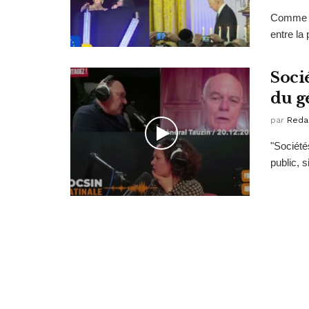
Comme Ra
entre la 
Soci
du g
par
Reda
"Société
public, s