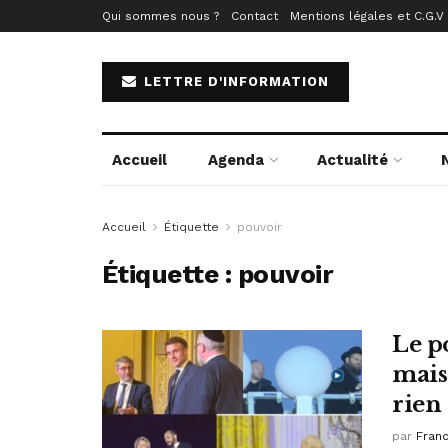
Qui sommes nous ?
Contact
Mentions légales et C.G.V
LETTRE D'INFORMATION
Accueil
Agenda
Actualité
Accueil
Étiquette
pouvoir
Étiquette :
pouvoir
Le p
mais 
rien
par
Fran