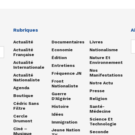
Rubriques
A
Actualité
Documentaires
Livres
Actualité
Economie
Nationalisme
Française
Édition
Nature Et
Actualité
Environnement
Entretiens
Internationale
Nos
Fréquence JN
Actualité
Manifestations
Nationaliste
Front
Notre Actu
Nationaliste
Agenda
Presse
Guerre
Boutique
D'Algérie
Religion
Cédric Sans
Histoire
Santé-
Filtre
Médecine
Idées
Cercle
Science Et
Drumont
Immigration
Technologie
Ciné –
Jeune Nation
Seconde
Musique
TV