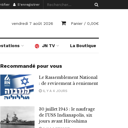
tifier
S'enregistrer
vendredi 7 août 2026
Panier /
0,00
€
estations
JN TV
La Boutique
Recommandé pour vous
Le Rassemblement National
: de revirement à reniement
IL Y A 4 JOURS
30 juillet 1945 : le naufrage
de l’USS Indianapolis, six
jours avant Hiroshima