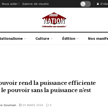
Nous aider !
Galerie de visuels
S'iden
Nationalisme
Culture
Édition
Nos manif
ouvoir rend la puissance efficiente
le pouvoir sans la puissance n’est
cis Goumain
20 MARS 2024
5