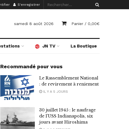
tifier
S'enregistrer
samedi 8 août 2026
Panier /
0,00
€
estations
JN TV
La Boutique
Recommandé pour vous
Le Rassemblement National
: de revirement à reniement
IL Y A 5 JOURS
30 juillet 1945 : le naufrage
de l’USS Indianapolis, six
jours avant Hiroshima