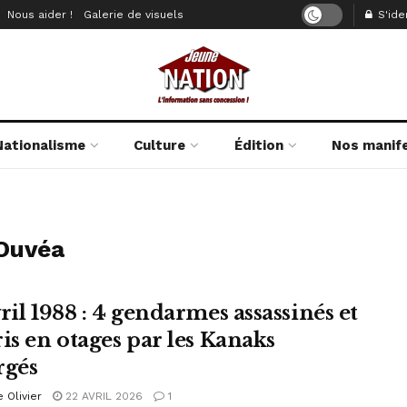
Nous aider !
Galerie de visuels
S'iden
Nationalisme
Culture
Édition
Nos manif
’Ouvéa
ril 1988 : 4 gendarmes assassinés et
ris en otages par les Kanaks
rgés
e Olivier
22 AVRIL 2026
1