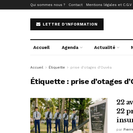
Qui sommes nous ?
Contact
Mentions légales et C.G.V
LETTRE D'INFORMATION
Accueil
Agenda
Actualité
Accueil
Étiquette
prise d'otages d'Ouvéa
Étiquette :
prise d’otages d
22 av
22 p
insu
par
Pierr