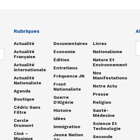
Rubriques
A
Actualité
Documentaires
Livres
Actualité
Economie
Nationalisme
Française
Édition
Nature Et
Actualité
Environnement
Entretiens
Internationale
Nos
Fréquence JN
Actualité
Manifestations
Nationaliste
Front
Notre Actu
Nationaliste
Agenda
Presse
Guerre
Boutique
D'Algérie
Religion
Cédric Sans
Histoire
Santé-
Filtre
Médecine
Idées
Cercle
Science Et
Drumont
Immigration
Technologie
Ciné –
Jeune Nation
Seconde
Musique
TV