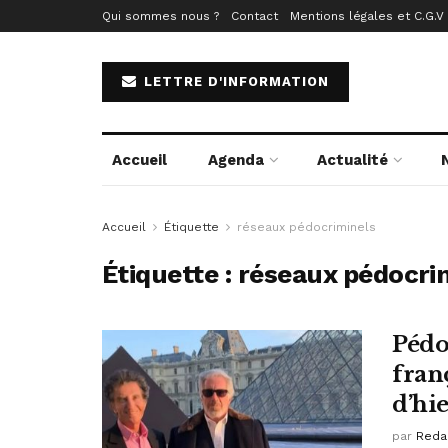
Qui sommes nous ?
Contact
Mentions légales et C.G.V
LETTRE D'INFORMATION
Accueil
Agenda
Actualité
Accueil
Étiquette
réseaux pédocriminels
Étiquette :
réseaux pédocri
Pédo
franç
d’hi
par
Reda