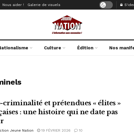
Nous aider !
Galerie de visuels
S'iden
Nationalisme
Culture
Édition
Nos manif
minels
-criminalité et prétendues « élites »
aises : une histoire qui ne date pas
er
ction Jeune Nation
19 FÉVRIER 2026
10