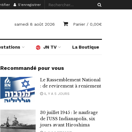
tifier
S'enregistrer
samedi 8 août 2026
Panier /
0,00
€
estations
JN TV
La Boutique
Recommandé pour vous
Le Rassemblement National
: de revirement à reniement
IL Y A 5 JOURS
30 juillet 1945 : le naufrage
de l’USS Indianapolis, six
jours avant Hiroshima