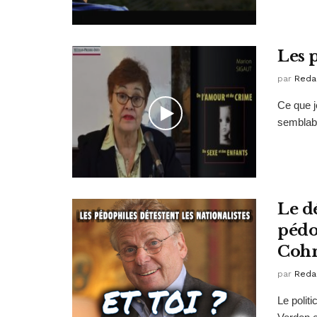
Les 
par
Reda
Ce que j
semblabl
Le d
pédo
Cohn
par
Reda
Le polit