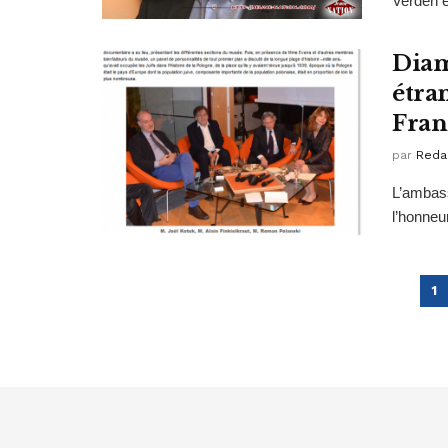
Verden e
Diam
étra
Fran
par
Reda
L’ambass
l’honneur
1