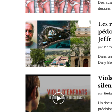
Des scan
dessins 
Les 
pédo
Jeff
par
Pierr
Dans un 
Daily Be
Viols
silen
par
Reda
Un docum
précisio