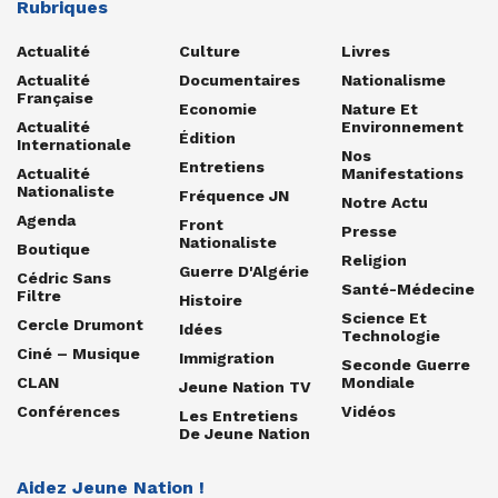
Rubriques
Actualité
Culture
Livres
Actualité
Documentaires
Nationalisme
Française
Economie
Nature Et
Actualité
Environnement
Édition
Internationale
Nos
Entretiens
Actualité
Manifestations
Nationaliste
Fréquence JN
Notre Actu
Agenda
Front
Presse
Nationaliste
Boutique
Religion
Guerre D'Algérie
Cédric Sans
Santé-Médecine
Filtre
Histoire
Science Et
Cercle Drumont
Idées
Technologie
Ciné – Musique
Immigration
Seconde Guerre
CLAN
Mondiale
Jeune Nation TV
Conférences
Vidéos
Les Entretiens
De Jeune Nation
Aidez Jeune Nation !