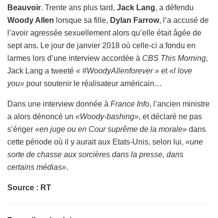
Beauvoir
. Trente ans plus tard,
Jack Lang
, a défendu
Woody Allen
lorsque sa fille,
Dylan Farrow
, l’a accusé de
l’avoir agressée sexuellement alors qu’elle était âgée de
sept ans. Le jour de janvier 2018 où celle-ci a fondu en
larmes lors d’une interview accordée à
CBS This Morning
,
Jack Lang a tweeté
« #WoodyAllenforever »
et
«l love
you»
pour soutenir le réalisateur américain…
Dans une interview donnée à
France Info
, l’ancien ministre
a alors dénoncé un
«Woody-bashing»
, et déclaré ne pas
s’ériger
«en juge ou en Cour suprême de la morale»
dans
cette période où il y aurait aux Etats-Unis, selon lui,
«une
sorte de chasse aux sorcières dans la presse, dans
certains médias»
.
Source : RT