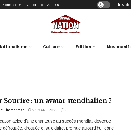
Nous aider !
Galerie de visuels
S'iden
Nationalisme
Culture
Édition
Nos manif
 Sourire : un avatar stendhalien ?
de Timmerman
28 MARS 2025
3
cation acide d'une chanteuse au succès mondial, devenue
se défroquée, droguée et suicidaire, promue aujourd'hui icône