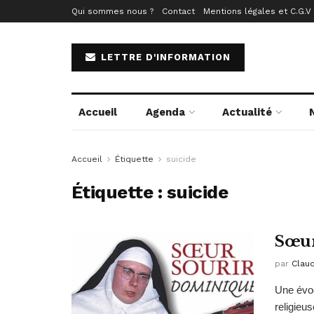
Qui sommes nous ?
Contact
Mentions légales et C.G.V
LETTRE D'INFORMATION
Accueil
Agenda
Actualité
Accueil
Étiquette
suicide
Étiquette :
suicide
Sœur
par
Clau
Une évo
religieu