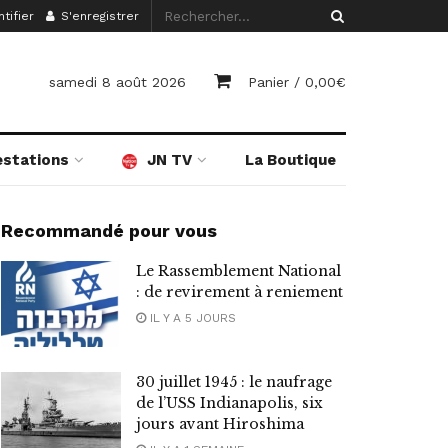
tifier
S'enregistrer
samedi 8 août 2026
Panier /
0,00
€
estations
JN TV
La Boutique
Recommandé pour vous
Le Rassemblement National
: de revirement à reniement
IL Y A 5 JOURS
30 juillet 1945 : le naufrage
de l’USS Indianapolis, six
jours avant Hiroshima