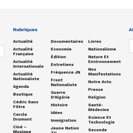
Rubriques
A
Actualité
Documentaires
Livres
Actualité
Economie
Nationalisme
Française
Édition
Nature Et
Actualité
Environnement
Entretiens
Internationale
Nos
Fréquence JN
Actualité
Manifestations
Nationaliste
Front
Notre Actu
Nationaliste
Agenda
Presse
Guerre
Boutique
D'Algérie
Religion
Cédric Sans
Histoire
Santé-
Filtre
Médecine
Idées
Cercle
Science Et
Drumont
Immigration
Technologie
Ciné –
Jeune Nation
Seconde
Musique
TV