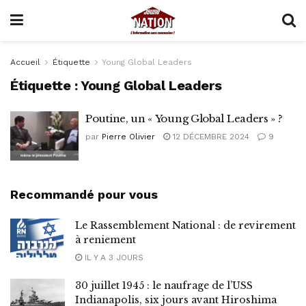
Accueil
Étiquette
Young Global Leaders
Étiquette :
Young Global Leaders
Poutine, un « Young Global Leaders » ?
par
Pierre Olivier
12 DÉCEMBRE 2024
9
Recommandé pour vous
Le Rassemblement National : de revirement
à reniement
IL Y A 3 JOURS
30 juillet 1945 : le naufrage de l’USS
Indianapolis, six jours avant Hiroshima