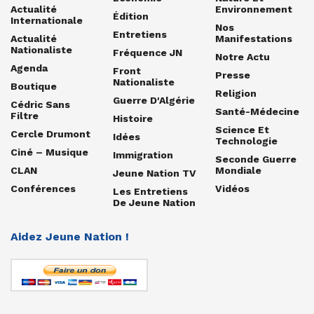
Actualité
Environnement
Édition
Internationale
Nos
Entretiens
Actualité
Manifestations
Nationaliste
Fréquence JN
Notre Actu
Agenda
Front
Presse
Nationaliste
Boutique
Religion
Guerre D'Algérie
Cédric Sans
Santé-Médecine
Filtre
Histoire
Science Et
Cercle Drumont
Idées
Technologie
Ciné – Musique
Immigration
Seconde Guerre
CLAN
Mondiale
Jeune Nation TV
Conférences
Vidéos
Les Entretiens
De Jeune Nation
Aidez Jeune Nation !