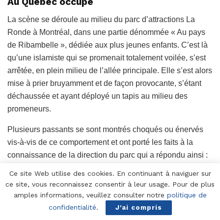
Au Québec occupé
La scène se déroule au milieu du parc d’attractions La
Ronde à Montréal, dans une partie dénommée « Au pays
de Ribambelle », dédiée aux plus jeunes enfants. C’est là
qu’une islamiste qui se promenait totalement voilée, s’est
arrêtée, en plein milieu de l’allée principale. Elle s’est alors
mise à prier bruyamment et de façon provocante, s’étant
déchaussée et ayant déployé un tapis au milieu des
promeneurs.
Plusieurs passants se sont montrés choqués ou énervés
vis-à-vis de ce comportement et ont porté les faits à la
connaissance de la direction du parc qui a répondu ainsi :
Ce site Web utilise des cookies. En continuant à naviguer sur
«Les invités de La Ronde reflètent notre diversité.
ce site, vous reconnaissez consentir à leur usage. Pour de plus
Nous ne faisons pas de discrimination fondée sur la
amples informations, veuillez consulter notre
politique de
race, la religion, l’orientation sexuelle ou tout autre
confidentialité
.
J'ai compris
facteur, afin de nous assurer que nos invités vivent une