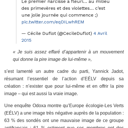
Le premier narcisse a fleuri… au milieu
des primevères et des violettes… c’est
une jolie journée qui commence ;)
pic.twitter.com/eqDILwhREM
— Cécile Duflot (@CecileDuflot)
4 Avril
2015
« Je suis assez effaré d’appartenir à un mouvement
qui donne la pire image de lui-même »,
s’est lamenté un autre cadre du parti, Yannick Jadot,
résumant l’essentiel de l’action d’EÉLV depuis sa
création : n’exister que pour lui-même et en offrir la pire
image – qui est aussi la vraie image.
Une enquête Odoxa montre qu’E
urope écologie-Les Verts
(EÉLV)
a une image très négative auprès de la population :
63 %
des sondés ont une mauvaise image de ce groupe
antifrançais ; 61 % estiment que ses membres ont des