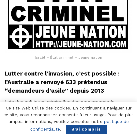
Israël – État criminel – Jeune nation
Lutter contre l’invasion, c’est possible :
l’Australie a renvoyé 633 prétendus
“demandeurs d’asile” depuis 2013
Loin des politiques criminelles des gouvernements
Ce site Web utilise des cookies. En continuant à naviguer sur
d’occupation en Europe, le gouvernement australien, qui
ce site, vous reconnaissez consentir à leur usage. Pour de plus
n’a pourtant rien de nationaliste, a renvoyé de nombreuses
amples informations, veuillez consulter notre
politique de
embarcations depuis décembre 2013. C’est à cette date
confidentialité
.
J'ai compris
que le gouvernement avait adopté une saine loi de