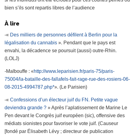
bien s’ils sont repartis libres de l’audience
À lire
-«
Des milliers de personnes défilent à Berlin pour la
légalisation du cannabis
». Pendant que le pays est
envahi, la décadence se poursuit (aussi) outre-Rhin.
(LOLJ)
-Malbouffe : «
http://www.leparisien.fr/paris-75/paris-
75004/la-bataille-des-fallafels-fait-rage-rue-des-rosiers-06-
08-2015-4994787.php*
». (Le Parisien)
-«
Confessions d’un électeur juif du FN. Petite vague
deviendra grande ?
» Après l’aplatissement de Marine Le
Pen devant le Congrès juif européen (sic), offensive des
médiats sionistes pour favoriser le vote juif. (Causeur
[fondé par Élisabeth Lévy ; directeur de publication