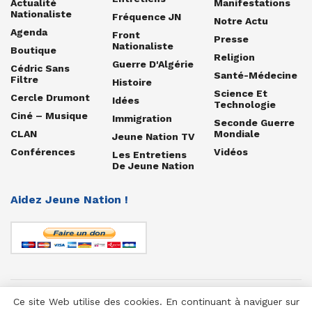
Actualité
Manifestations
Nationaliste
Fréquence JN
Notre Actu
Agenda
Front
Presse
Nationaliste
Boutique
Religion
Guerre D'Algérie
Cédric Sans
Santé-Médecine
Filtre
Histoire
Science Et
Cercle Drumont
Idées
Technologie
Ciné – Musique
Immigration
Seconde Guerre
CLAN
Mondiale
Jeune Nation TV
Conférences
Vidéos
Les Entretiens
De Jeune Nation
Aidez Jeune Nation !
Ce site Web utilise des cookies. En continuant à naviguer sur
© 1958-2025 Jeune Nation