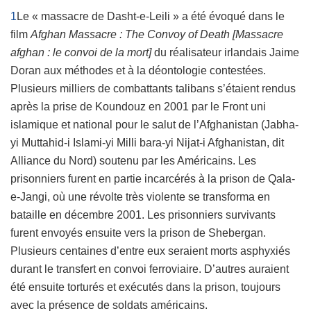
1
Le « massacre de Dasht-e-Leili » a été évoqué dans le
film
Afghan Massacre : The Convoy of Death [Massacre
afghan : le convoi de la mort]
du réalisateur irlandais Jaime
Doran aux méthodes et à la déontologie contestées.
Plusieurs milliers de combattants talibans s’étaient rendus
après la prise de Koundouz en 2001 par le Front uni
islamique et national pour le salut de l’Afghanistan (Jabha-
yi Muttahid-i Islami-yi Milli bara-yi Nijat-i Afghanistan, dit
Alliance du Nord) soutenu par les Américains. Les
prisonniers furent en partie incarcérés à la prison de Qala-
e-Jangi, où une révolte très violente se transforma en
bataille en décembre 2001. Les prisonniers survivants
furent envoyés ensuite vers la prison de Shebergan.
Plusieurs centaines d’entre eux seraient morts asphyxiés
durant le transfert en convoi ferroviaire. D’autres auraient
été ensuite torturés et exécutés dans la prison, toujours
avec la présence de soldats américains.