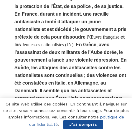
la protection de l’État, de sa police , de sa justice.
En France, durant un incident, une racaille
antifasciste a tenté d’attaquer un jeune
nationaliste et est décédé ; le gouvernement a pris
prétexte de cela pour dissoudre
l’Œuvre française
et
les
Jeunesses nationalistes (JN)
. En Grèce, avec
l’assassinat de deux militants de l’Aube dorée, le
gouvernement a lancé une violente répression. En
Suède, les attaques des antifascistes contre les
nationalistes sont continuelles ; des violences ont
été constatées en Italie, en Allemagne, au
Danemark. Il semble que les antifascistes et
communistes aux États-Unis sont assez mal vus
Ce site Web utilise des cookies. En continuant à naviguer sur
depuis la guerre froide ? Comment se porte ce
ce site, vous reconnaissez consentir à leur usage. Pour de plus
mouvement ? Est-ce que l’extrême gauche existe
amples informations, veuillez consulter notre
politique de
vraiment aux États-Unis en dehors des groupes
confidentialité
.
J'ai compris
‘Black Lives Matter’ ?