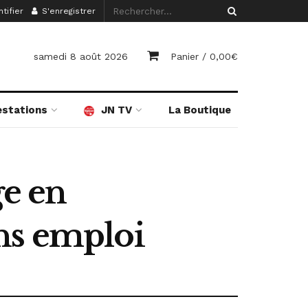
tifier
S'enregistrer
samedi 8 août 2026
Panier /
0,00
€
estations
JN TV
La Boutique
e en
ns emploi