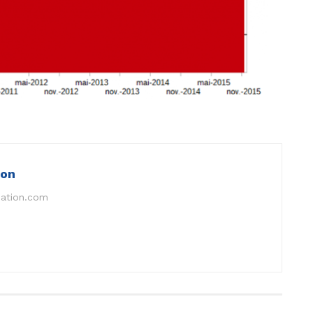
ion
nation.com