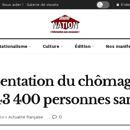
Nous aider !
Galerie de visuels
S'iden
Nationalisme
Culture
Édition
Nos manif
entation du chômag
43 400 personnes sa
0
dans
Actualité française