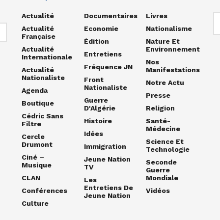
Actualité
Documentaires
Livres
Actualité
Economie
Nationalisme
Française
Édition
Nature Et
Actualité
Environnement
Entretiens
Internationale
Nos
Fréquence JN
Actualité
Manifestations
Nationaliste
Front
Notre Actu
Nationaliste
Agenda
Presse
Guerre
Boutique
D'Algérie
Religion
Cédric Sans
Histoire
Santé-
Filtre
Médecine
Idées
Cercle
Science Et
Drumont
Immigration
Technologie
Ciné –
Jeune Nation
Seconde
Musique
TV
Guerre
CLAN
Mondiale
Les
Entretiens De
Conférences
Vidéos
Jeune Nation
Culture