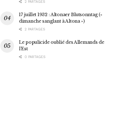
2 PARTAGES
17 juillet 1932 : Altonaer Blutsonntag («
dimanche sanglant à Altona »)
2 PARTAGES
Le populicide oublié des Allemands de
l’Est
0 PARTAGES