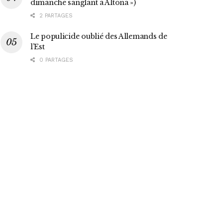
dimanche sanglant à Altona »)
2 PARTAGES
Le populicide oublié des Allemands de
l’Est
0 PARTAGES