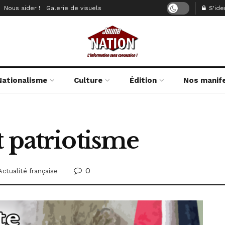
Nous aider !
Galerie de visuels
S'iden
Nationalisme
Culture
Édition
Nos manif
 patriotisme
0
Actualité française