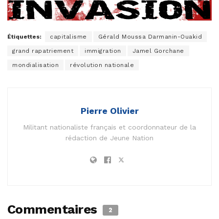
Étiquettes:
capitalisme
Gérald Moussa Darmanin-Ouakid
grand rapatriement
immigration
Jamel Gorchane
mondialisation
révolution nationale
Pierre Olivier
Militant nationaliste français et coordonnateur de la
rédaction de Jeune Nation
Commentaires
2