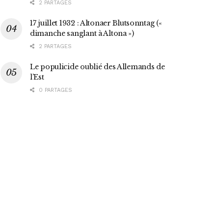
2 PARTAGES
17 juillet 1932 : Altonaer Blutsonntag («
dimanche sanglant à Altona »)
2 PARTAGES
Le populicide oublié des Allemands de
l’Est
0 PARTAGES