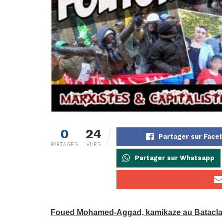
0
24
Partager sur Fac
PARTAGES
VUES
Partager sur Whatsapp
Foued Mohamed-Aggad, kamikaze au Batacla