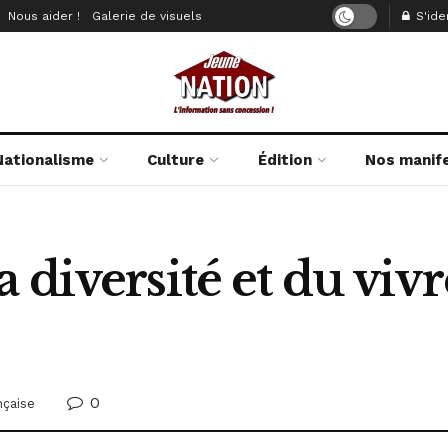
Nous aider !
Galerie de visuels
S'iden
Nationalisme
Culture
Édition
Nos manif
 diversité et du vi
0
nçaise