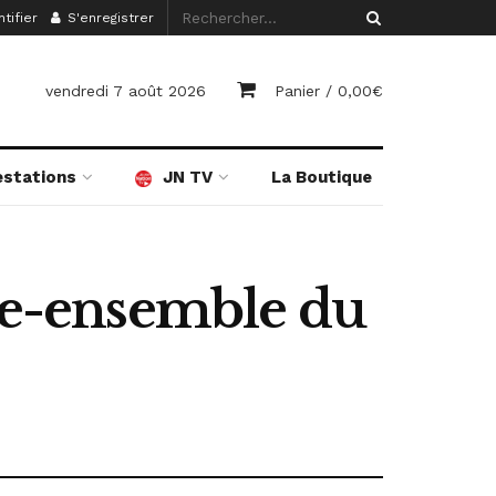
tifier
S'enregistrer
vendredi 7 août 2026
Panier /
0,00
€
estations
JN TV
La Boutique
vre-ensemble du