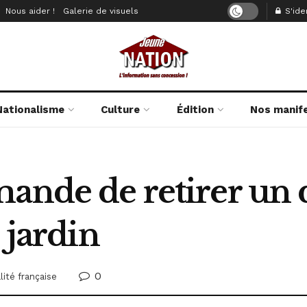
Nous aider !
Galerie de visuels
S'iden
Nationalisme
Culture
Édition
Nos manif
mande de retirer un
 jardin
0
lité française