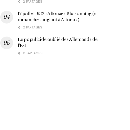
2 PARTAGES
17 juillet 1932 : Altonaer Blutsonntag («
dimanche sanglant à Altona »)
2 PARTAGES
Le populicide oublié des Allemands de
l’Est
0 PARTAGES