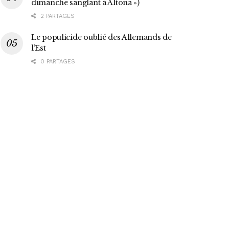
dimanche sanglant à Altona »)
2 PARTAGES
Le populicide oublié des Allemands de
l’Est
0 PARTAGES