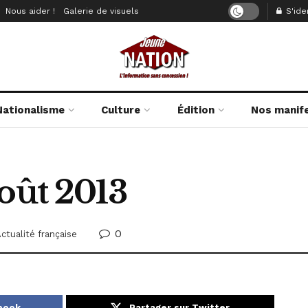
Nous aider !
Galerie de visuels
S'iden
Nationalisme
Culture
Édition
Nos manif
oût 2013
0
ctualité française
ebook
Partager sur Twitter