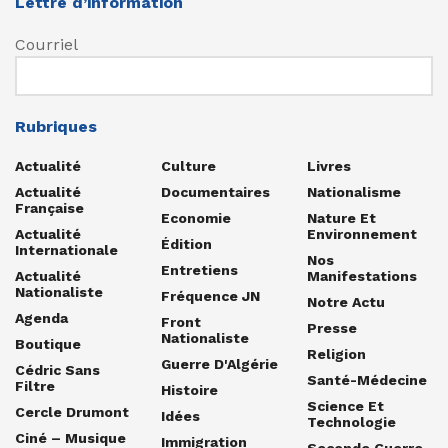
Lettre d’information
Courriel
Rubriques
Actualité
Culture
Livres
Actualité
Documentaires
Nationalisme
Française
Economie
Nature Et
Actualité
Environnement
Édition
Internationale
Nos
Entretiens
Actualité
Manifestations
Nationaliste
Fréquence JN
Notre Actu
Agenda
Front
Presse
Nationaliste
Boutique
Religion
Guerre D'Algérie
Cédric Sans
Santé-Médecine
Filtre
Histoire
Science Et
Cercle Drumont
Idées
Technologie
Ciné – Musique
Immigration
Seconde Guerre