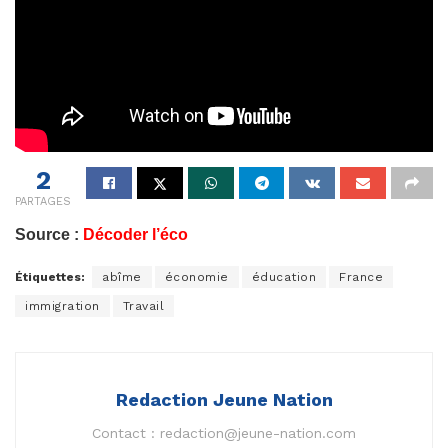
2
PARTAGES
Source :
Décoder l’éco
Étiquettes:
abîme
économie
éducation
France
immigration
Travail
Redaction Jeune Nation
Contact :
redaction@jeune-nation.com