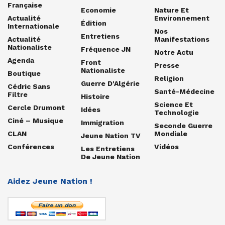
Française
Economie
Nature Et
Actualité
Environnement
Édition
Internationale
Nos
Entretiens
Actualité
Manifestations
Nationaliste
Fréquence JN
Notre Actu
Agenda
Front
Presse
Nationaliste
Boutique
Religion
Guerre D'Algérie
Cédric Sans
Santé-Médecine
Filtre
Histoire
Science Et
Cercle Drumont
Idées
Technologie
Ciné – Musique
Immigration
Seconde Guerre
CLAN
Mondiale
Jeune Nation TV
Conférences
Vidéos
Les Entretiens
De Jeune Nation
Aidez Jeune Nation !