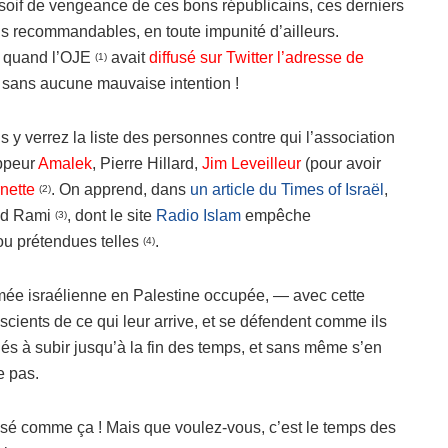
a soif de vengeance de ces bons républicains, ces derniers
ns recommandables, en toute impunité d’ailleurs.
, quand l’OJE
avait
diffusé sur Twitter l’adresse de
(1)
 sans aucune mauvaise intention !
ous y verrez la liste des personnes contre qui l’association
appeur
Amalek
, Pierre Hillard,
Jim Leveilleur
(pour avoir
nette
. On apprend, dans
un article du Times of Israël
,
(2)
med Rami
, dont le site
Radio Islam
empêche
(3)
ou prétendues telles
.
(4)
armée israélienne en Palestine occupée, ― avec cette
scients de ce qui leur arrive, et se défendent comme ils
és à subir jusqu’à la fin des temps, et sans même s’en
e pas.
ssé comme ça ! Mais que voulez-vous, c’est le temps des