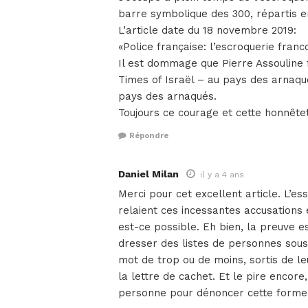
barre symbolique des 300, répartis en
L’article date du 18 novembre 2019:
«Police française: l’escroquerie franc
Il est dommage que Pierre Assouline f
Times of Israël – au pays des arnaque
pays des arnaqués.
Toujours ce courage et cette honnêtet
Répondre
Daniel Milan
il y a 4 ans
Merci pour cet excellent article. L’ess
relaient ces incessantes accusations 
est-ce possible. Eh bien, la preuve 
dresser des listes de personnes sous 
mot de trop ou de moins, sortis de 
la lettre de cachet. Et le pire encore
personne pour dénoncer cette forme 