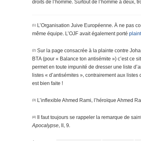
droits de l’homme. Surtout de l’homme à deux, t
L’Organisation Juive Européenne. À ne pas con
(1)
même équipe. L’OJF avait également porté
plain
Sur la page consacrée à la plainte contre Joha
(2)
BTA (pour « Balance ton antisémite ») c’est ce sit
permet en toute impunité de dresser une liste d’an
listes « d’antisémites », contrairement aux listes
est bien faite !
L’inflexible Ahmed Rami, l’héroïque Ahmed Rami
(3)
Il faut toujours se rappeler la remarque de sain
(4)
Apocalypse
, II, 9.