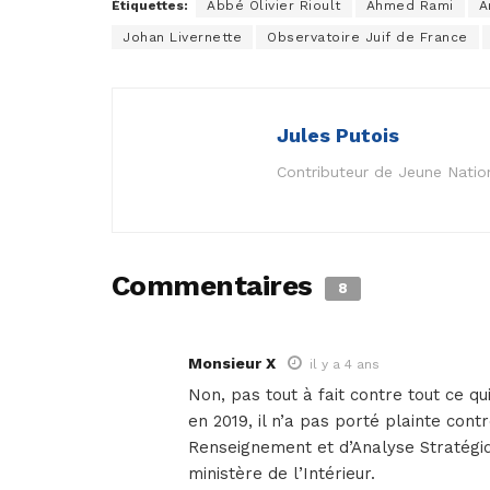
Étiquettes:
Abbé Olivier Rioult
Ahmed Rami
A
Johan Livernette
Observatoire Juif de France
Jules Putois
Contributeur de Jeune Natio
Commentaires
8
Monsieur X
il y a 4 ans
Non, pas tout à fait contre tout ce qu
en 2019, il n’a pas porté plainte cont
Renseignement et d’Analyse Stratégiqu
ministère de l’Intérieur.