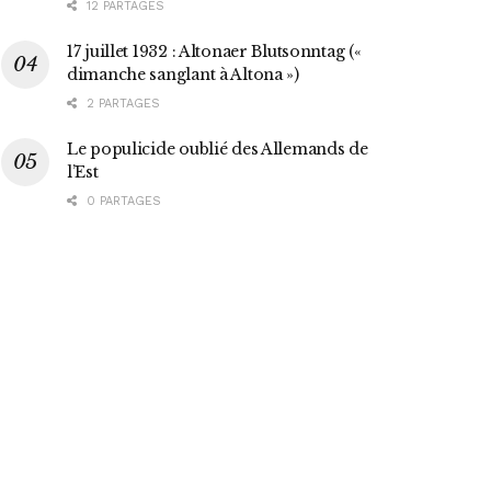
12 PARTAGES
17 juillet 1932 : Altonaer Blutsonntag («
dimanche sanglant à Altona »)
2 PARTAGES
Le populicide oublié des Allemands de
l’Est
0 PARTAGES