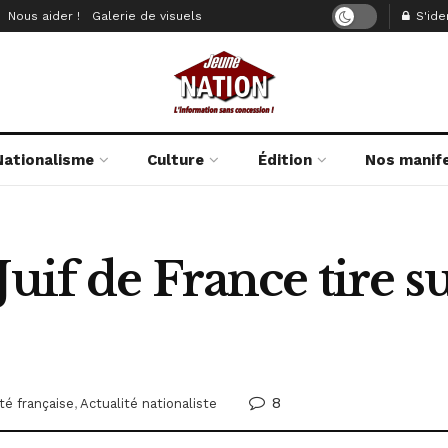
Nous aider !
Galerie de visuels
S'iden
Nationalisme
Culture
Édition
Nos manif
uif de France tire su
8
té française
,
Actualité nationaliste