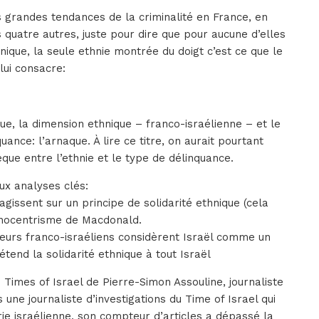
 grandes tendances de la criminalité en France, en
 les quatre autres, juste pour dire que pour aucune d’elles
thnique, la seule ethnie montrée du doigt c’est ce que le
lui consacre:
ique, la dimension ethnique – franco-israélienne – et le
quance: l’arnaque. À lire ce titre, on aurait pourtant
èque entre l’ethnie et le type de délinquance.
eux analyses clés:
gissent sur un principe de solidarité ethnique (cela
hnocentrisme de Macdonald.
urs franco-israéliens considèrent Israël comme un
étend la solidarité ethnique à tout Israël
 Times of Israel de Pierre-Simon Assouline, journaliste
une journaliste d’investigations du Time of Israel qui
ie israélienne, son compteur d’articles a dépassé la