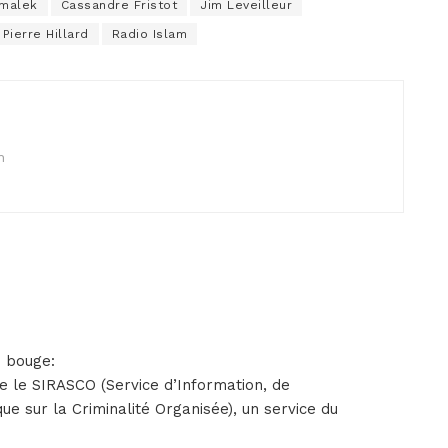
malek
Cassandre Fristot
Jim Leveilleur
Pierre Hillard
Radio Islam
n
i bouge:
re le SIRASCO (Service d’Information, de
e sur la Criminalité Organisée), un service du