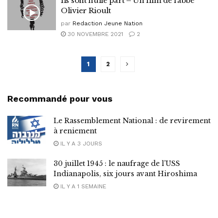
Ils sont nulle part – Un film de l’abbé
Olivier Rioult
par
Redaction Jeune Nation
30 NOVEMBRE 2021
2
1
2
Recommandé pour vous
Le Rassemblement National : de revirement
à reniement
IL Y A 3 JOURS
30 juillet 1945 : le naufrage de l’USS
Indianapolis, six jours avant Hiroshima
IL Y A 1 SEMAINE