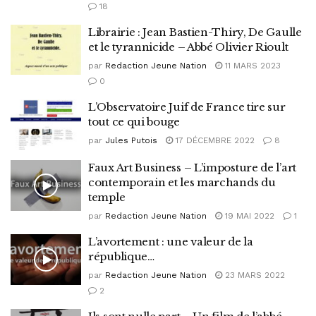
18
Librairie : Jean Bastien-Thiry, De Gaulle
et le tyrannicide – Abbé Olivier Rioult
par
Redaction Jeune Nation
11 MARS 2023
0
L’Observatoire Juif de France tire sur
tout ce qui bouge
par
Jules Putois
17 DÉCEMBRE 2022
8
Faux Art Business – L’imposture de l’art
contemporain et les marchands du
temple
par
Redaction Jeune Nation
19 MAI 2022
1
L’avortement : une valeur de la
république…
par
Redaction Jeune Nation
23 MARS 2022
2