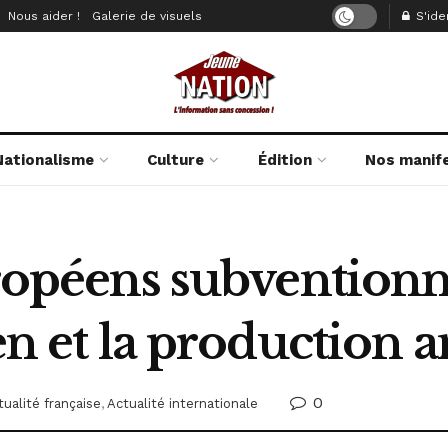
Nous aider !
Galerie de visuels
S'iden
Nationalisme
Culture
Édition
Nos manif
uropéens subventionn
ien et la production 
0
tualité française
,
Actualité internationale