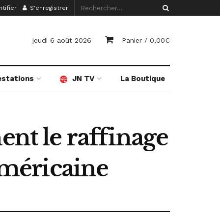
tifier
S'enregistrer
jeudi 6 août 2026
Panier /
0,00
€
estations
JN TV
La Boutique
ent le raffinage
américaine