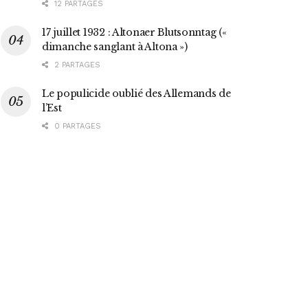
12 PARTAGES
17 juillet 1932 : Altonaer Blutsonntag («
dimanche sanglant à Altona »)
2 PARTAGES
Le populicide oublié des Allemands de
l’Est
0 PARTAGES