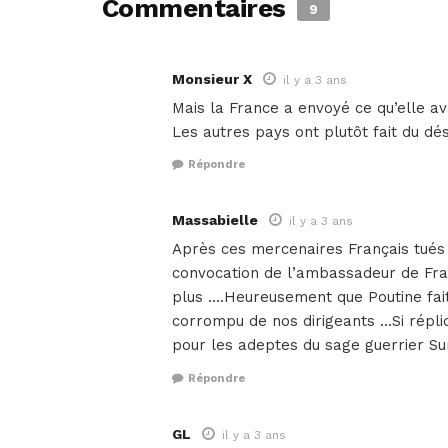
Commentaires
9
Monsieur X
il y a 3 ans
Mais la France a envoyé ce qu’elle ava
Les autres pays ont plutôt fait du dé
Répondre
Massabielle
il y a 3 ans
Après ces mercenaires Français tué
convocation de l’ambassadeur de Fra
plus ….Heureusement que Poutine fait 
corrompu de nos dirigeants …Si répliqu
pour les adeptes du sage guerrier Su
Répondre
GL
il y a 3 ans