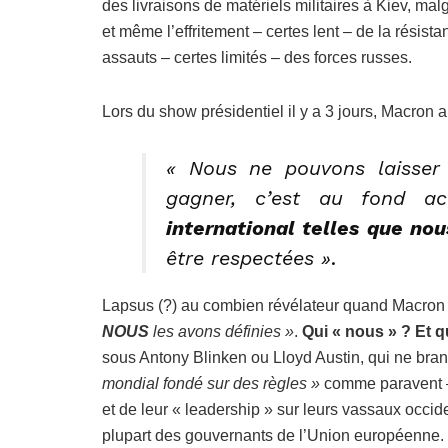
des livraisons de matériels militaires à Kiev, mal
et même l’effritement – certes lent – de la résista
assauts – certes limités – des forces russes.
Lors du show présidentiel il y a 3 jours, Macron a
« Nous ne pouvons laisser 
gagner, c’est au fond a
international telles que nou
être respectées »
.
Lapsus (?) au combien révélateur quand Macron
NOUS
les avons définies »
.
Qui « nous » ? Et q
sous Antony Blinken ou Lloyd Austin, qui ne bra
mondial fondé sur des règles »
comme paravent – 
et de leur « leadership » sur leurs vassaux occi
plupart des gouvernants de l’Union européenne.