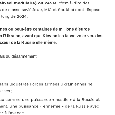
ir-sol modulaire) ou 2ASM
, c’est-à-dire des
ns de classe soviétique, MiG et Soukhoï dont dispose
 long de 2024.
aines ou peut-être centaines de millions d’euros
 l’Ukraine, avant que Kiev ne les fasse voler vers les
 cœur de la Russie elle-même.
mais du désarmement !
t dans lequel les Forces armées ukrainiennes ne
usses ;
nce comme une puissance « hostile » à la Russie et
ment, une puissance « ennemie » de la Russie avec
 à l’avance.