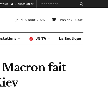
tifier
S'enregistrer
jeudi 6 août 2026
Panier /
0,00
€
estations
JN TV
La Boutique
 Macron fait
Kiev