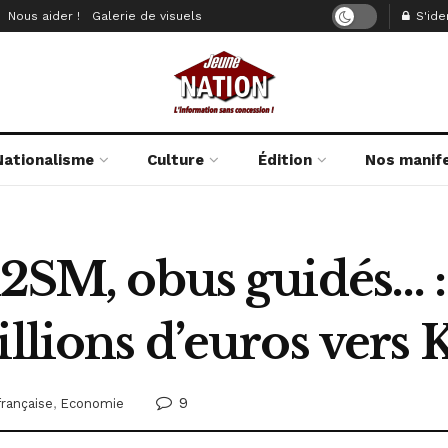
Nous aider !
Galerie de visuels
S'iden
Nationalisme
Culture
Édition
Nos manif
A2SM, obus guidés… :
illions d’euros vers 
9
française
,
Economie