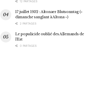
12 PARTAGES
17 juillet 1932 : Altonaer Blutsonntag («
dimanche sanglant à Altona »)
2 PARTAGES
Le populicide oublié des Allemands de
l’Est
0 PARTAGES