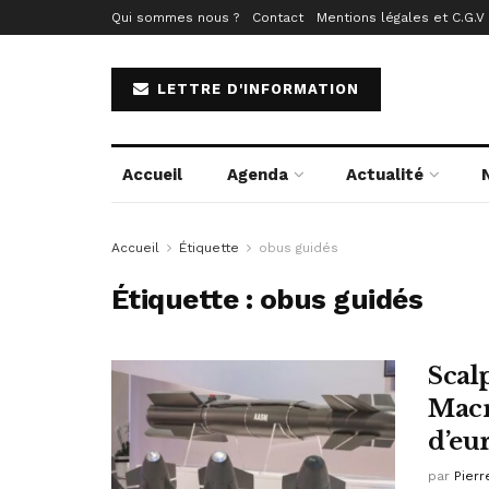
Qui sommes nous ?
Contact
Mentions légales et C.G.V
LETTRE D'INFORMATION
Accueil
Agenda
Actualité
Accueil
Étiquette
obus guidés
Étiquette :
obus guidés
Scal
Macr
d’eu
par
Pierr