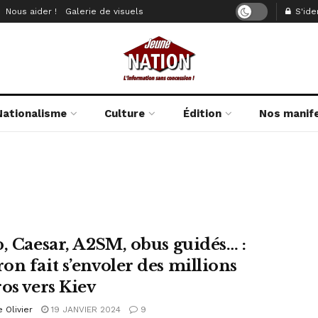
Nous aider !
Galerie de visuels
S'iden
Nationalisme
Culture
Édition
Nos manif
p, Caesar, A2SM, obus guidés… :
on fait s’envoler des millions
ros vers Kiev
e Olivier
19 JANVIER 2024
9