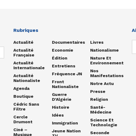
Rubriques
A
Actualité
Documentaires
Livres
Actualité
Economie
Nationalisme
Française
Édition
Nature Et
Actualité
Environnement
Entretiens
Internationale
Nos
Fréquence JN
Actualité
Manifestations
Nationaliste
Front
Notre Actu
Nationaliste
Agenda
Presse
Guerre
Boutique
D'Algérie
Religion
Cédric Sans
Histoire
Santé-
Filtre
Médecine
Idées
Cercle
Science Et
Drumont
Immigration
Technologie
Ciné –
Jeune Nation
Seconde
Musique
TV