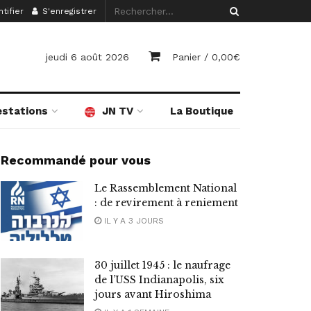
tifier
S'enregistrer
jeudi 6 août 2026
Panier /
0,00
€
estations
JN TV
La Boutique
Recommandé pour vous
Le Rassemblement National
: de revirement à reniement
IL Y A 3 JOURS
30 juillet 1945 : le naufrage
de l’USS Indianapolis, six
jours avant Hiroshima