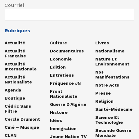
Courriel
Rubriques
Actualité
Culture
Livres
Actualité
Documentaires
Nationalisme
Française
Economie
Nature Et
Actualité
Environnement
Édition
Internationale
Nos
Entretiens
Actualité
Manifestations
Nationaliste
Fréquence JN
Notre Actu
Agenda
Front
Presse
Nationaliste
Boutique
Religion
Guerre D'Algérie
Cédric Sans
Santé-Médecine
Filtre
Histoire
Science Et
Cercle Drumont
Idées
Technologie
Ciné – Musique
Immigration
Seconde Guerre
CLAN
Mondiale
Jeune Nation TV