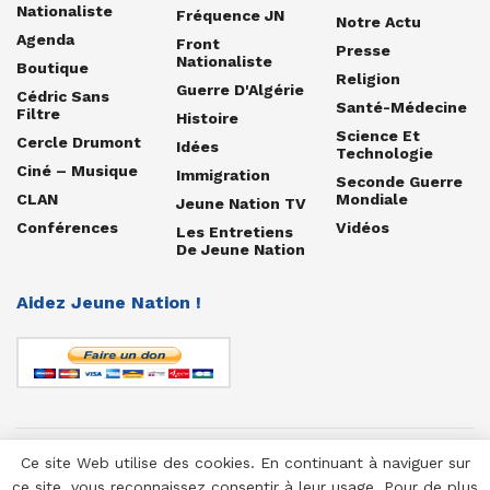
Nationaliste
Fréquence JN
Notre Actu
Agenda
Front
Presse
Nationaliste
Boutique
Religion
Guerre D'Algérie
Cédric Sans
Santé-Médecine
Filtre
Histoire
Science Et
Cercle Drumont
Idées
Technologie
Ciné – Musique
Immigration
Seconde Guerre
CLAN
Mondiale
Jeune Nation TV
Conférences
Vidéos
Les Entretiens
De Jeune Nation
Aidez Jeune Nation !
Ce site Web utilise des cookies. En continuant à naviguer sur
© 1958-2025 Jeune Nation
ce site, vous reconnaissez consentir à leur usage. Pour de plus