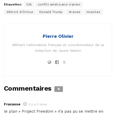
Étiquettes:
CIA
conflit américano-iranien
détroit d'Ormuz
Donald Trump
drones
missiles
Pierre Olivier
Militant nationaliste français et coordonnateur de la
rédaction de Jeune Nation
Commentaires
9
Fracasse
il y a 3 mois
le plan « Project Freedom » n’a pas pu se mettre en