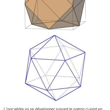
L’isocaèdre va se développer suivant le patron ci-joint en