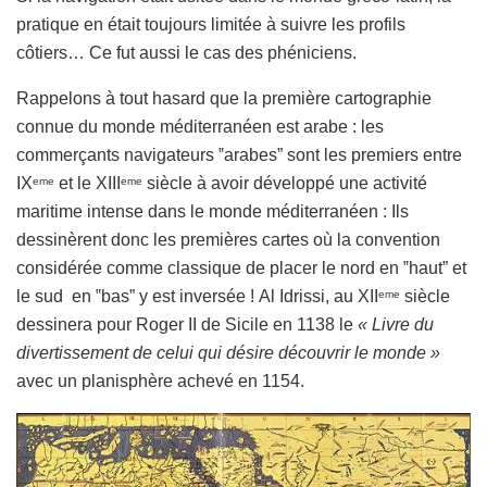
pratique en était toujours limitée à suivre les profils
côtiers… Ce fut aussi le cas des phéniciens.
Rappelons à tout hasard que la première cartographie
connue du monde méditerranéen est arabe : les
commerçants navigateurs ‟arabes” sont les premiers entre
IX
et le XIII
siècle à avoir développé une activité
eme
eme
maritime intense dans le monde méditerranéen : Ils
dessinèrent donc les premières cartes où la convention
considérée comme classique de placer le nord en ‟haut” et
le sud en ‟bas” y est inversée ! Al Idrissi, au XII
siècle
eme
dessinera pour Roger II de Sicile en 1138 le
« Livre du
divertissement de celui qui désire découvrir le monde »
avec un planisphère achevé en 1154.