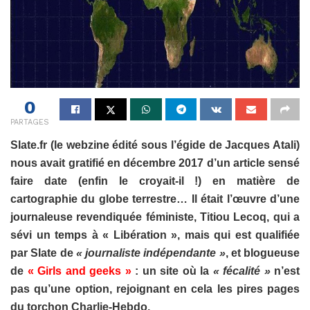
0
PARTAGES
Slate.fr (le webzine édité sous l’égide de Jacques Atali)
nous avait gratifié en décembre 2017 d’un article sensé
faire date (enfin le croyait-il !) en matière de
cartographie du globe terrestre… Il était l’œuvre d’une
journaleuse revendiquée féministe, Titiou Lecoq, qui a
sévi un temps à « Libération », mais qui est qualifiée
par Slate de
« journaliste indépendante »
, et blogueuse
de
« Girls and geeks »
: un site où la
« fécalité »
n’est
pas qu’une option, rejoignant en cela les pires pages
du torchon Charlie-Hebdo.