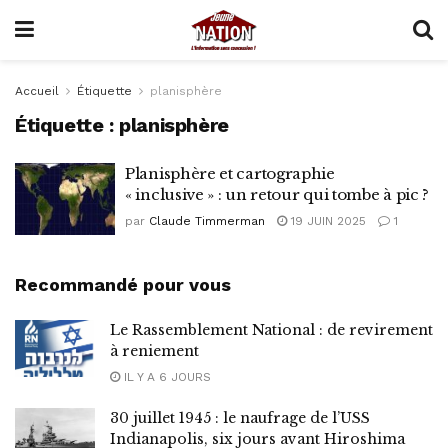
Accueil
Étiquette
planisphère
Étiquette :
planisphère
Planisphère et cartographie
« inclusive » : un retour qui tombe à pic ?
par
Claude Timmerman
19 JUIN 2025
1
Recommandé pour vous
Le Rassemblement National : de revirement
à reniement
IL Y A 6 JOURS
30 juillet 1945 : le naufrage de l’USS
Indianapolis, six jours avant Hiroshima