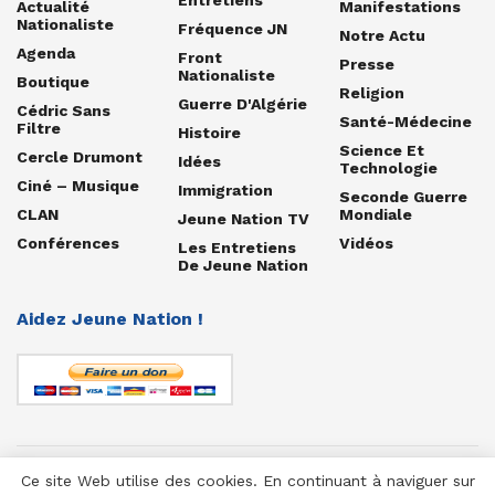
Actualité
Manifestations
Nationaliste
Fréquence JN
Notre Actu
Agenda
Front
Presse
Nationaliste
Boutique
Religion
Guerre D'Algérie
Cédric Sans
Santé-Médecine
Filtre
Histoire
Science Et
Cercle Drumont
Idées
Technologie
Ciné – Musique
Immigration
Seconde Guerre
CLAN
Mondiale
Jeune Nation TV
Conférences
Vidéos
Les Entretiens
De Jeune Nation
Aidez Jeune Nation !
Ce site Web utilise des cookies. En continuant à naviguer sur