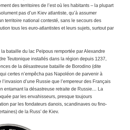
nt des territoires de l’est où les habitants – la plupart
solument pas d’un Kiev atlantiste, qu’à assumer
n territoire national contesté, sans le secours des
ion tous les euro-atlantistes et leurs sujets, surtout par
e la bataille du lac Peïpous remportée par Alexandre
rdre Teutonique installés dans la région depuis 1237,
nces de la désastreuse bataille de Borodino (dite
ui certes n’empêcha pas Napoléon de parvenir à
e l’invasion d’une Russie que l’empereur des Français
e, en entamant la désastreuse retraite de Russie… La
oquée par les envahisseurs, presque toujours
ation par les fondateurs danois, scandinaves ou fino-
ertaines) de la Russ’ de Kiev.