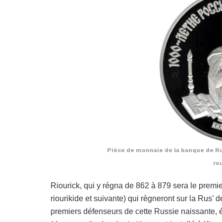
Pièce de monnaie de la banque de Rus
ro
Riourick, qui y régna de 862 à 879 sera le prem
riourikide et suivante) qui règneront sur la Rus’ 
premiers défenseurs de cette Russie naissante, é