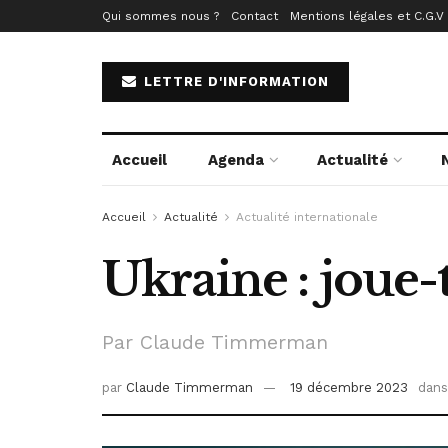
Qui sommes nous ?
Contact
Mentions légales et C.G.V
LETTRE D'INFORMATION
Accueil
Agenda
Actualité
Accueil
Actualité
Actualité internationale
Ukraine : joue-t
Par Claude Timmerman
par
Claude Timmerman
19 décembre 2023
dans