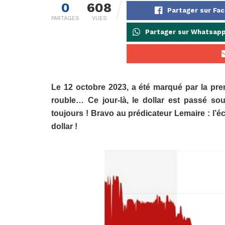
0
608
Partager sur Fa
PARTAGES
VUES
Partager sur Whatsap
Le 12 octobre 2023, a été marqué par la prem
rouble… Ce jour-là, le dollar est passé so
toujours ! Bravo au prédicateur Lemaire : l’
dollar !