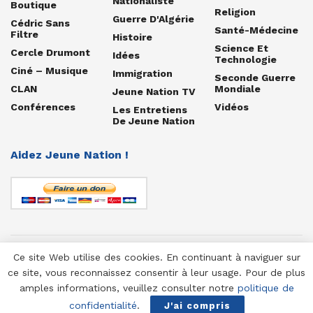
Nationaliste
Boutique
Religion
Guerre D'Algérie
Cédric Sans
Santé-Médecine
Filtre
Histoire
Science Et
Cercle Drumont
Idées
Technologie
Ciné – Musique
Immigration
Seconde Guerre
CLAN
Mondiale
Jeune Nation TV
Conférences
Vidéos
Les Entretiens
De Jeune Nation
Aidez Jeune Nation !
Ce site Web utilise des cookies. En continuant à naviguer sur
© 1958-2025 Jeune Nation
ce site, vous reconnaissez consentir à leur usage. Pour de plus
amples informations, veuillez consulter notre
politique de
confidentialité
.
J'ai compris