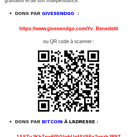
grandeur et de son indépendance.
DONS PAR
GIVESENDGO
:
https://www.givesendgo.com/Yv_Benedetti
ou QR code à scanner :
DONS PAR
BITCOIN
À L’ADRESSE
:
1ASTvJKhZnw5PVVwhUgfAV5Fx7wsrhJR5T