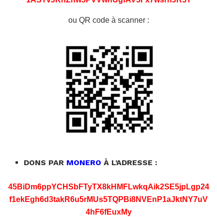
ou QR code à scanner :
DONS PAR
MONERO
À L’ADRESSE :
45BiDm6ppYCHSbFTyTX8kHMFLwkqAik2SE5jpLgp24
f1ekEgh6d3takR6u5rMUs5TQPBi8NVEnP1aJktNY7uV
4hF6fEuxMy