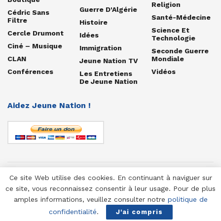
Religion
Guerre D'Algérie
Cédric Sans
Santé-Médecine
Filtre
Histoire
Science Et
Cercle Drumont
Idées
Technologie
Ciné – Musique
Immigration
Seconde Guerre
CLAN
Mondiale
Jeune Nation TV
Conférences
Vidéos
Les Entretiens
De Jeune Nation
Aidez Jeune Nation !
Ce site Web utilise des cookies. En continuant à naviguer sur
© 1958-2025 Jeune Nation
ce site, vous reconnaissez consentir à leur usage. Pour de plus
amples informations, veuillez consulter notre
politique de
confidentialité
.
J'ai compris