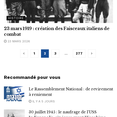
HISTOIRE
23 mars 1919 : création des Faisceaux italiens de
combat
23 MARS 2026
1
2
3
…
277
Recommandé pour vous
Le Rassemblement National : de revirement
à reniement
IL Y A 5 JOURS
30 juillet 1945 : le naufrage de l’USS