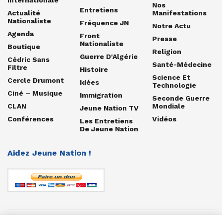
Nos
Entretiens
Actualité
Manifestations
Nationaliste
Fréquence JN
Notre Actu
Agenda
Front
Presse
Nationaliste
Boutique
Religion
Guerre D'Algérie
Cédric Sans
Santé-Médecine
Filtre
Histoire
Science Et
Cercle Drumont
Idées
Technologie
Ciné – Musique
Immigration
Seconde Guerre
CLAN
Mondiale
Jeune Nation TV
Conférences
Vidéos
Les Entretiens
De Jeune Nation
Aidez Jeune Nation !