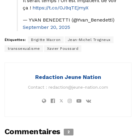
Il serait temps ! On est impatient de voir
ça !
https://t.co/OJ9qTEjmyX
— YVAN BENEDETTI (@Yvan_Benedetti)
September 20, 2025
Étiquettes:
Brigitte Macron
Jean-Michel Trogneux
transsexualisme
Xavier Poussard
Redaction Jeune Nation
Contact :
redaction@jeune-nation.com
Commentaires
2