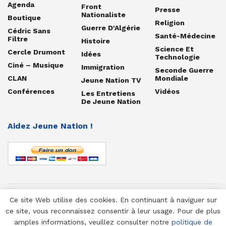
Agenda
Front
Presse
Nationaliste
Boutique
Religion
Guerre D'Algérie
Cédric Sans
Santé-Médecine
Filtre
Histoire
Science Et
Cercle Drumont
Idées
Technologie
Ciné – Musique
Immigration
Seconde Guerre
CLAN
Mondiale
Jeune Nation TV
Conférences
Vidéos
Les Entretiens
De Jeune Nation
Aidez Jeune Nation !
Ce site Web utilise des cookies. En continuant à naviguer sur
© 1958-2025 Jeune Nation
ce site, vous reconnaissez consentir à leur usage. Pour de plus
amples informations, veuillez consulter notre
politique de