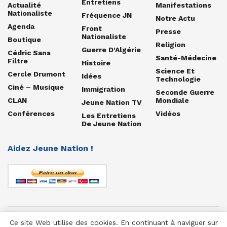
Entretiens
Actualité
Manifestations
Nationaliste
Fréquence JN
Notre Actu
Agenda
Front
Presse
Nationaliste
Boutique
Religion
Guerre D'Algérie
Cédric Sans
Santé-Médecine
Filtre
Histoire
Science Et
Cercle Drumont
Idées
Technologie
Ciné – Musique
Immigration
Seconde Guerre
CLAN
Mondiale
Jeune Nation TV
Conférences
Vidéos
Les Entretiens
De Jeune Nation
Aidez Jeune Nation !
Ce site Web utilise des cookies. En continuant à naviguer sur