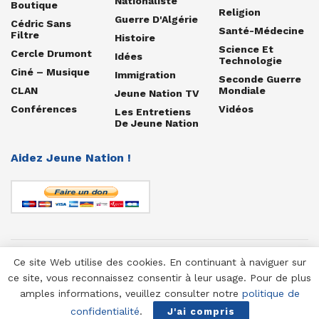
Nationaliste
Boutique
Religion
Guerre D'Algérie
Cédric Sans
Santé-Médecine
Filtre
Histoire
Science Et
Cercle Drumont
Idées
Technologie
Ciné – Musique
Immigration
Seconde Guerre
CLAN
Mondiale
Jeune Nation TV
Conférences
Vidéos
Les Entretiens
De Jeune Nation
Aidez Jeune Nation !
Ce site Web utilise des cookies. En continuant à naviguer sur
© 1958-2025 Jeune Nation
ce site, vous reconnaissez consentir à leur usage. Pour de plus
amples informations, veuillez consulter notre
politique de
confidentialité
.
J'ai compris