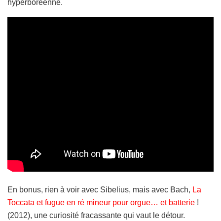
hyperboréenne.
En bonus, rien à voir avec Sibelius, mais avec Bach,
La
Toccata et fugue en ré mineur pour orgue… et batterie
!
(2012), une curiosité fracassante qui vaut le détour.