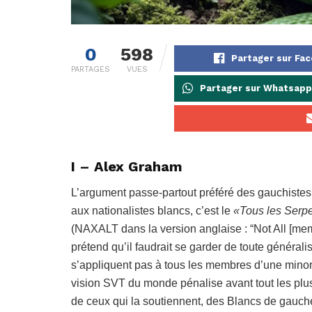
0
598
Partager sur Fa
PARTAGES
VUES
Partager sur Whatsapp
I – Alex Graham
L’argument passe-partout préféré des gauchistes
aux nationalistes blancs, c’est le
«Tous les Serp
(NAXALT dans la version anglaise : “Not All [mem
prétend qu’il faudrait se garder de toute générali
s’appliquent pas à tous les membres d’une minorit
vision SVT du monde pénalise avant tout les plus 
de ceux qui la soutiennent, des Blancs de gauche