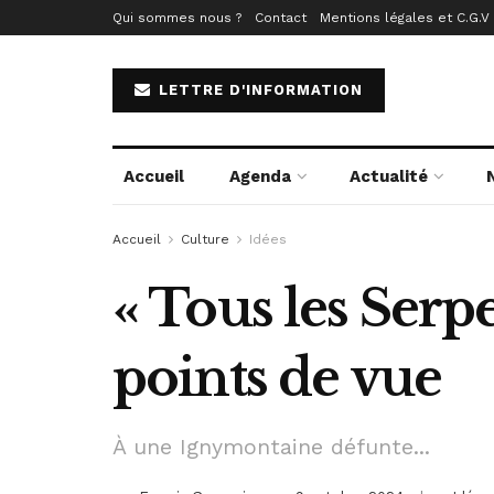
Qui sommes nous ?
Contact
Mentions légales et C.G.V
LETTRE D'INFORMATION
Accueil
Agenda
Actualité
Accueil
Culture
Idées
« Tous les Serp
points de vue
À une Ignymontaine défunte...