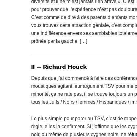
diversité et il ne m’est jamais rien arrivé ». C’es
pour prouver que l’expérience n’est pas doulour
C’est comme de dire à des parents d’enfants mo
vous trouvez cette attraction géniale, c’est comp
une indifférence envers ses semblables totalement
prônée par la gauche. […]
II – Richard Houck
Depuis que j’ai commencé à faire des conférences 
moustiques agitant leur argument TSV pour me pr
minorité, ça ne rate pas, il se trouve toujours un
tous les Juifs / Noirs / femmes / Hispaniques / im
Le plus simple pour parer au TSV, c’est de rappel
règle, elles la confirment. Si j’affirme que les c
noir, ou même de plusieurs cygnes noirs, ne réfut