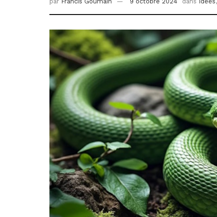
par
Francis Goumain
9 octobre 2024
dans
Idées