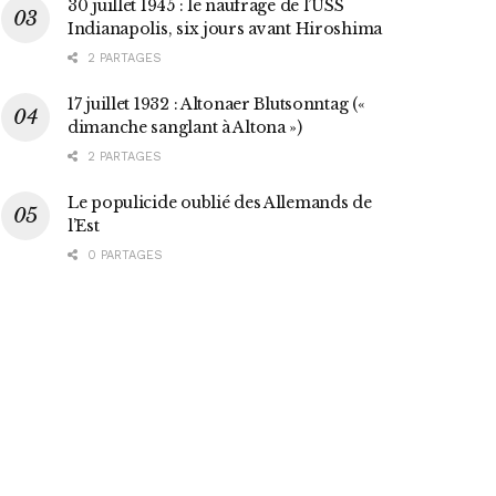
30 juillet 1945 : le naufrage de l’USS
Indianapolis, six jours avant Hiroshima
2 PARTAGES
17 juillet 1932 : Altonaer Blutsonntag («
dimanche sanglant à Altona »)
2 PARTAGES
Le populicide oublié des Allemands de
l’Est
0 PARTAGES