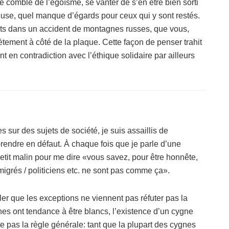
t le comble de l’égoïsme, se vanter de s’en être bien sorti
euse, quel manque d’égards pour ceux qui y sont restés.
rts dans un accident de montagnes russes, que vous,
lètement à côté de la plaque. Cette façon de penser trahit
 en contradiction avec l’éthique solidaire par ailleurs
sur des sujets de société, je suis assaillis de
endre en défaut. À chaque fois que je parle d’une
 petit malin pour me dire «vous savez, pour être honnête,
migrés / politiciens etc. ne sont pas comme ça».
er que les exceptions ne viennent pas réfuter pas la
ygnes ont tendance à être blancs, l’existence d’un cygne
e pas la règle générale: tant que la plupart des cygnes