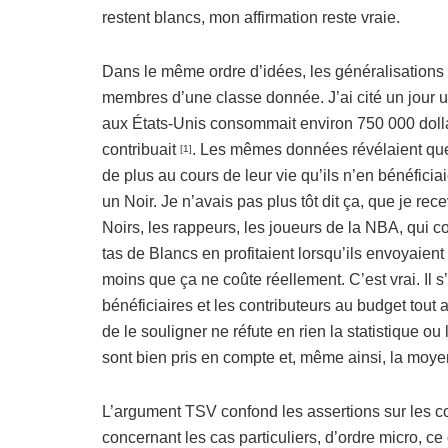
restent blancs, mon affirmation reste vraie.
Dans le même ordre d’idées, les généralisations d
membres d’une classe donnée. J’ai cité un jour u
aux États-Unis consommait environ 750 000 dollar
contribuait
. Les mêmes données révélaient que
[1]
de plus au cours de leur vie qu’ils n’en bénéficiai
un Noir. Je n’avais pas plus tôt dit ça, que je re
Noirs, les rappeurs, les joueurs de la NBA, qui 
tas de Blancs en profitaient lorsqu’ils envoyaien
moins que ça ne coûte réellement. C’est vrai. Il s’
bénéficiaires et les contributeurs au budget tout 
de le souligner ne réfute en rien la statistique 
sont bien pris en compte et, même ainsi, la moye
L’argument TSV confond les assertions sur les co
concernant les cas particuliers, d’ordre micro, 