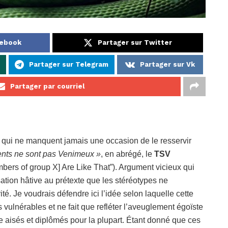
cebook
Partager sur Twitter
Partager sur Telegram
Partager sur Vk
Partager par courriel
 qui ne manquent jamais une occasion de le resservir
ents ne sont pas Venimeux »
, en abrégé, le
TSV
bers of group X] Are Like That”). Argument vicieux qui
sation hâtive au prétexte que les stéréotypes ne
é. Je voudrais défendre ici l’idée selon laquelle cette
vulnérables et ne fait que refléter l’aveuglement égoïste
 aisés et diplômés pour la plupart. Étant donné que ces