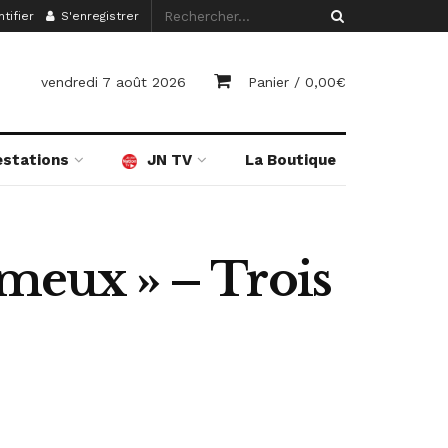
tifier
S'enregistrer
vendredi 7 août 2026
Panier /
0,00
€
estations
JN TV
La Boutique
imeux » – Trois