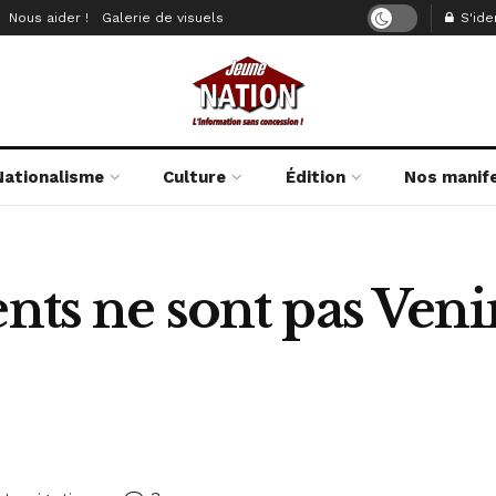
Nous aider !
Galerie de visuels
S'iden
Nationalisme
Culture
Édition
Nos manif
ents ne sont pas Ven