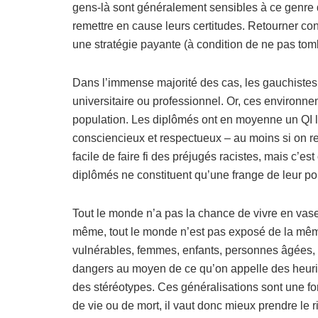
gens-là sont généralement sensibles à ce genre d
remettre en cause leurs certitudes. Retourner cont
une stratégie payante (à condition de ne pas tomb
Dans l’immense majorité des cas, les gauchistes
universitaire ou professionnel. Or, ces environne
population. Les diplômés ont en moyenne un QI l
consciencieux et respectueux – au moins si on r
facile de faire fi des préjugés racistes, mais c’es
diplômés ne constituent qu’une frange de leur pop
Tout le monde n’a pas la chance de vivre en vas
même, tout le monde n’est pas exposé de la mêm
vulnérables, femmes, enfants, personnes âgées, 
dangers au moyen de ce qu’on appelle des heuris
des stéréotypes. Ces généralisations sont une fo
de vie ou de mort, il vaut donc mieux prendre le r