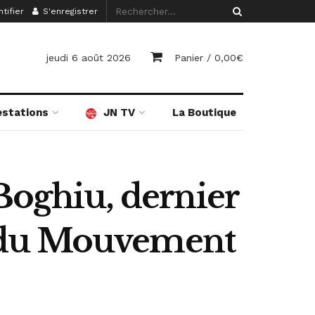
tifier
S'enregistrer
jeudi 6 août 2026
Panier /
0,00
€
estations
JN TV
La Boutique
Boghiu, dernier
e du Mouvement