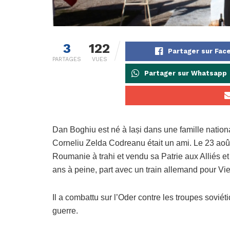
3
122
Partager sur Fac
PARTAGES
VUES
Partager sur Whatsapp
Dan Boghiu est né à Iași dans une famille nationa
Corneliu Zelda Codreanu était un ami. Le 23 août
Roumanie à trahi et vendu sa Patrie aux Alliés e
ans à peine, part avec un train allemand pour Vi
Il a combattu sur l’Oder contre les troupes soviéti
guerre.