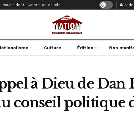
Nous aider !
Galerie de visuels
S'iden
Nationalisme
Culture
Édition
Nos manif
appel à Dieu de Dan 
 conseil politiqu