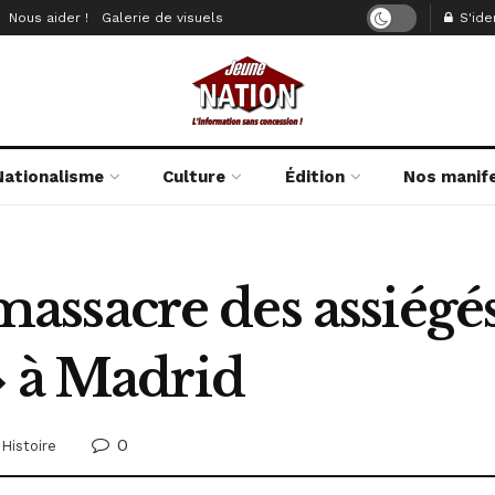
Nous aider !
Galerie de visuels
S'iden
Nationalisme
Culture
Édition
Nos manif
: massacre des assiégé
» à Madrid
0
Histoire