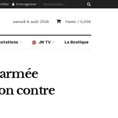
tifier
S'enregistrer
samedi 8 août 2026
Panier /
0,00
€
estations
JN TV
La Boutique
l’armée
ion contre