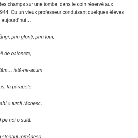
 des champs sur une tombe, dans le coin réservé aux
944. Ou un vieux professeur conduisant quelques élèves
in aujourd’hui…
ăngi, prin glonţi, prin fum,
ii de baionete,
ptăm… iată-ne-acum
us, la parapete.
ah! » turcii răcnesc,
 pe noi o sută.
 steagul românesc