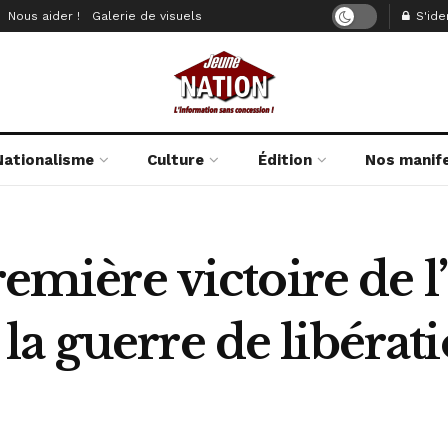
Nous aider !
Galerie de visuels
S'iden
Nationalisme
Culture
Édition
Nos manif
première victoire de 
a guerre de libérat