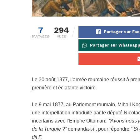
7
294
Partager sur Fa
PARTAGES
VUES
Partager sur Whatsap
Le 30 août 1877, l’armée roumaine réussit à prend
première et éclatante victoire.
Le 9 mai 1877, au Parlement roumain, Mihail Kog
une interpellation introduite par le député Nicola
incertains avec l’Empire Ottoman.:
“Avons-nous j
de la Turquie ?”
demanda-t-il, pour répondre
“ Si
dit !”
.