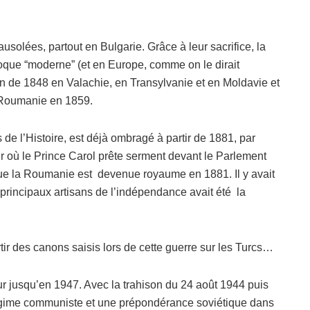
olées, partout en Bulgarie. Grâce à leur sacrifice, la
que “moderne” (et en Europe, comme on le dirait
on de 1848 en Valachie, en Transylvanie et en Moldavie et
e Roumanie en 1859.
de l’Histoire, est déjà ombragé à partir de 1881, par
our où le Prince Carol prête serment devant le Parlement
que la Roumanie est devenue royaume en 1881. Il y avait
es principaux artisans de l’indépendance avait été la
ir des canons saisis lors de cette guerre sur les Turcs…
r jusqu’en 1947. Avec la trahison du 24 août 1944 puis
 régime communiste et une prépondérance soviétique dans