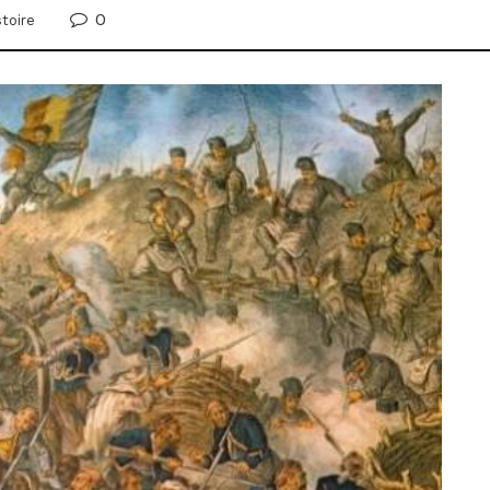
0
stoire