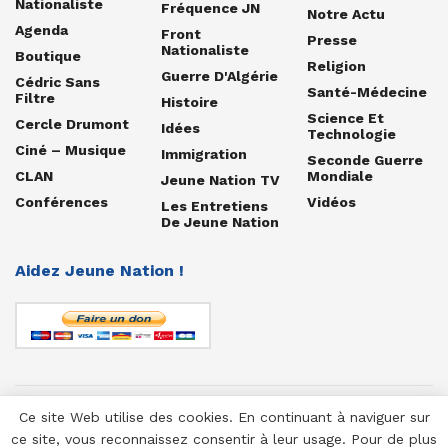
Nationaliste
Fréquence JN
Notre Actu
Agenda
Front
Presse
Nationaliste
Boutique
Religion
Guerre D'Algérie
Cédric Sans
Santé-Médecine
Filtre
Histoire
Science Et
Cercle Drumont
Idées
Technologie
Ciné – Musique
Immigration
Seconde Guerre
CLAN
Mondiale
Jeune Nation TV
Conférences
Vidéos
Les Entretiens
De Jeune Nation
Aidez Jeune Nation !
Ce site Web utilise des cookies. En continuant à naviguer sur
© 1958-2025 Jeune Nation
ce site, vous reconnaissez consentir à leur usage. Pour de plus