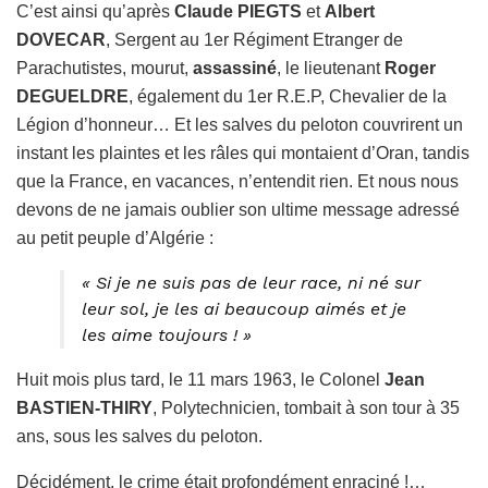
C’est ainsi qu’après
Claude PIEGTS
et
Albert
DOVECAR
, Sergent au 1er Régiment Etranger de
Parachutistes, mourut,
assassiné
, le lieutenant
Roger
DEGUELDRE
, également du 1er R.E.P, Chevalier de la
Légion d’honneur… Et les salves du peloton couvrirent un
instant les plaintes et les râles qui montaient d’Oran, tandis
que la France, en vacances, n’entendit rien. Et nous nous
devons de ne jamais oublier son ultime message adressé
au petit peuple d’Algérie :
« Si je ne suis pas de leur race, ni né sur
leur sol, je les ai beaucoup aimés et je
les aime toujours ! »
Huit mois plus tard, le 11 mars 1963, le Colonel
Jean
BASTIEN-THIRY
, Polytechnicien, tombait à son tour à 35
ans, sous les salves du peloton.
Décidément, le crime était profondément enraciné !…