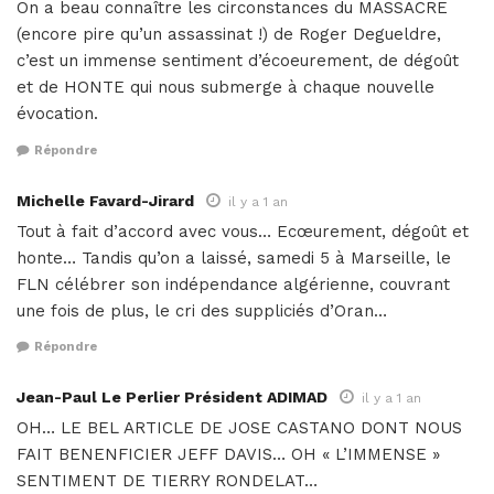
On a beau connaître les circonstances du MASSACRE
(encore pire qu’un assassinat !) de Roger Degueldre,
c’est un immense sentiment d’écoeurement, de dégoût
et de HONTE qui nous submerge à chaque nouvelle
évocation.
Répondre
Michelle Favard-Jirard
il y a 1 an
Tout à fait d’accord avec vous… Ecœurement, dégoût et
honte… Tandis qu’on a laissé, samedi 5 à Marseille, le
FLN célébrer son indépendance algérienne, couvrant
une fois de plus, le cri des suppliciés d’Oran…
Répondre
Jean-Paul Le Perlier Président ADIMAD
il y a 1 an
OH… LE BEL ARTICLE DE JOSE CASTANO DONT NOUS
FAIT BENENFICIER JEFF DAVIS… OH « L’IMMENSE »
SENTIMENT DE TIERRY RONDELAT…