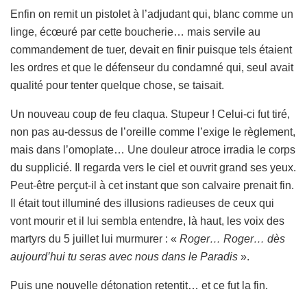
Enfin on remit un pistolet à l’adjudant qui, blanc comme un
linge, écœuré par cette boucherie… mais servile au
commandement de tuer, devait en finir puisque tels étaient
les ordres et que le défenseur du condamné qui, seul avait
qualité pour tenter quelque chose, se taisait.
Un nouveau coup de feu claqua. Stupeur ! Celui-ci fut tiré,
non pas au-dessus de l’oreille comme l’exige le règlement,
mais dans l’omoplate… Une douleur atroce irradia le corps
du supplicié. Il regarda vers le ciel et ouvrit grand ses yeux.
Peut-être perçut-il à cet instant que son calvaire prenait fin.
Il était tout illuminé des illusions radieuses de ceux qui
vont mourir et il lui sembla entendre, là haut, les voix des
martyrs du 5 juillet lui murmurer : «
Roger… Roger… dès
aujourd’hui tu seras avec nous dans le Paradis
».
Puis une nouvelle détonation retentit… et ce fut la fin.