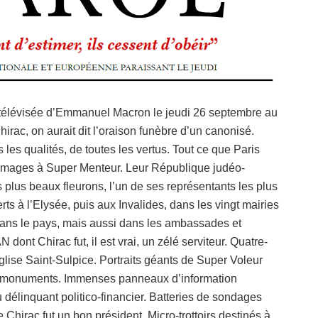
on télévisée d’Emmanuel Macron le jeudi 26 septembre au
rac, on aurait dit l’oraison funèbre d’un canonisé.
es les qualités, de toutes les vertus. Tout ce que Paris
hommages à Super Menteur. Leur République judéo-
 plus beaux fleurons, l’un de ses représentants les plus
 à l’Elysée, puis aux Invalides, dans les vingt mairies
 dans le pays, mais aussi dans les ambassades et
 dont Chirac fut, il est vrai, un zélé serviteur. Quatre-
glise Saint-Sulpice. Portraits géants de Super Voleur
e monuments. Immenses panneaux d’information
u délinquant politico-financier. Batteries de sondages
hirac fut un bon président. Micro-trottoirs destinés à