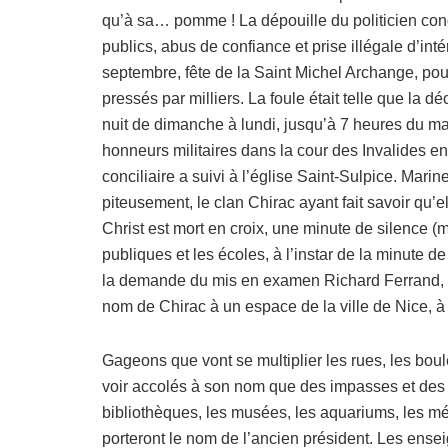
qu’à sa… pomme ! La dépouille du politicien co
publics, abus de confiance et prise illégale d’in
septembre, fête de la Saint Michel Archange, pour
pressés par milliers. La foule était telle que la dé
nuit de dimanche à lundi, jusqu’à 7 heures du ma
honneurs militaires dans la cour des Invalides 
conciliaire a suivi à l’église Saint-Sulpice. Mari
piteusement, le clan Chirac ayant fait savoir qu’el
Christ est mort en croix, une minute de silence 
publiques et les écoles, à l’instar de la minute 
la demande du mis en examen Richard Ferrand, to
nom de Chirac à un espace de la ville de Nice, à
Gageons que vont se multiplier les rues, les boul
voir accolés à son nom que des impasses et des cu
bibliothèques, les musées, les aquariums, les méd
porteront le nom de l’ancien président. Les ens