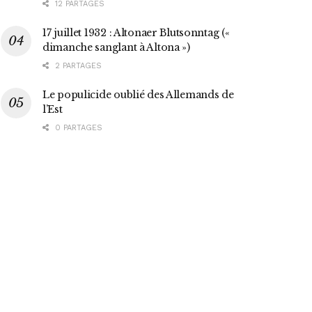
12 PARTAGES
17 juillet 1932 : Altonaer Blutsonntag («
dimanche sanglant à Altona »)
2 PARTAGES
Le populicide oublié des Allemands de
l’Est
0 PARTAGES