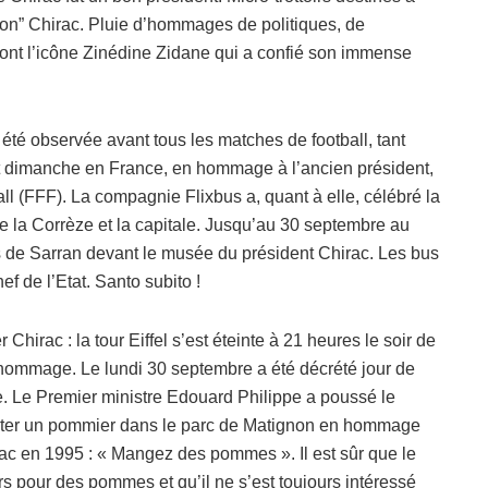
on” Chirac. Pluie d’hommages de politiques, de
dont l’icône Zinédine Zidane qui a confié son immense
été observée avant tous les matches de football, tant
t dimanche en France, en hommage à l’ancien président,
ll (FFF). La compagnie Flixbus a, quant à elle, célébré la
e la Corrèze et la capitale. Jusqu’au 30 septembre au
ais de Sarran devant le musée du président Chirac. Les bus
hef de l’Etat. Santo subito !
Chirac : la tour Eiffel s’est éteinte à 21 heures le soir de
 hommage. Le lundi 30 septembre a été décrété jour de
e. Le Premier ministre Edouard Philippe a poussé le
planter un pommier dans le parc de Matignon en hommage
ac en 1995 : « Mangez des pommes ». Il est sûr que le
urs pour des pommes et qu’il ne s’est toujours intéressé