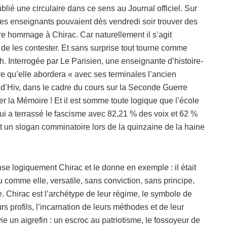
blié une circulaire dans ce sens au Journal officiel. Sur
 les enseignants pouvaient dès vendredi soir trouver des
re hommage à Chirac. Car naturellement il s’agit
 de les contester. Et sans surprise tout tourne comme
h. Interrogée par Le Parisien, une enseignante d’histoire-
e qu’elle abordera « avec ses terminales l’ancien
l’ d’Hiv, dans le cadre du cours sur la Seconde Guerre
r la Mémoire ! Et il est somme toute logique que l’école
i a terrassé le fascisme avec 82,21 % des voix et 62 %
t un slogan comminatoire lors de la quinzaine de la haine
se logiquement Chirac et le donne en exemple : il était
u comme elle, versatile, sans conviction, sans principe,
. Chirac est l’archétype de leur régime, le symbole de
s profils, l’incarnation de leurs méthodes et de leur
e un aigrefin : un escroc au patriotisme, le fossoyeur de