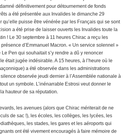
ndamné définitivement pour détournement de fonds
térêts a été présentée aux Invalides le dimanche 29
 qu’elle puisse être vénérée par les Français qui se sont
cision a été prise de laisser ouverts les Invalides toute la
tin ! Le 30 septembre à 11 heures Chirac a reçu les
en présence d’Emmanuel Macron. « Un service solennel »
ne Le Pen qui souhaitait s’y rendre a dû y renoncer
le était jugée indésirable. A 15 heures, à l’heure où le
(maçonnique) a été observée dans les administrations
de silence observée jeudi dernier à l’Assemblée nationale à
ut un symbole. L’inénarrable Estrosi veut donner le
 la hauteur de sa réputation.
evards, les avenues (alors que Chirac mériterait de ne
ls de sac !), les écoles, les collèges, les lycées, les
iathèques, les stades, les gares et les aéroports qui
eignants ont été vivement encouragés à faire mémoire de