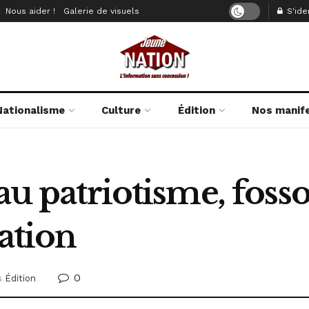
Nous aider !
Galerie de visuels
S'iden
Nationalisme
Culture
Édition
Nos manif
au patriotisme, foss
nation
0
s
Édition