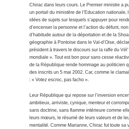
Chirac dans leurs cours. Le Premier ministre a pu
un portail du ministère de l’Education nationale,
idées de sujets sur lesquels s’appuyer pour rend
d’encenser la personne et l’action du défunt, non
d’habitude autour de la déportation et de la Shoa
géographie à Pontoise dans le Val-d’Oise, déclar
président à travers le discours sur la rafle du Vé
mondiale ». Tout est bon pour sans cesse réactive
de la République rende hommage au politicien qu
des inscrits un 5 mai 2002. Car, comme le clamai
: « Votez escroc, pas facho ».
Leur République qui repose sur l’inversion encen
ambitieux, arriviste, cynique, menteur et corromp
sans doctrine, sans flamme intérieure comme elle
leurs mœurs, le résumé de leurs valeurs et de leur
mentalité. Comme Marianne, Chirac fut toute sa vi