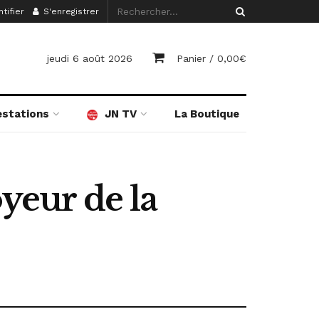
tifier
S'enregistrer
jeudi 6 août 2026
Panier /
0,00
€
estations
JN TV
La Boutique
oyeur de la