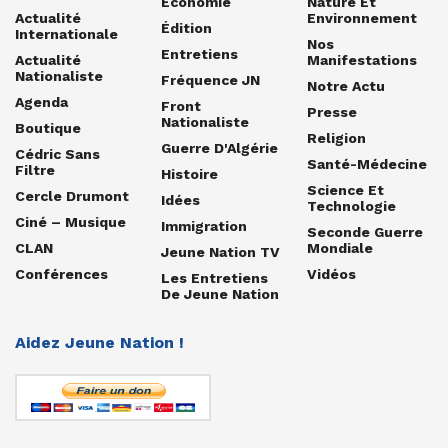
Economie
Nature Et
Actualité
Environnement
Édition
Internationale
Nos
Entretiens
Actualité
Manifestations
Nationaliste
Fréquence JN
Notre Actu
Agenda
Front
Presse
Nationaliste
Boutique
Religion
Guerre D'Algérie
Cédric Sans
Santé-Médecine
Filtre
Histoire
Science Et
Cercle Drumont
Idées
Technologie
Ciné – Musique
Immigration
Seconde Guerre
CLAN
Mondiale
Jeune Nation TV
Conférences
Vidéos
Les Entretiens
De Jeune Nation
Aidez Jeune Nation !