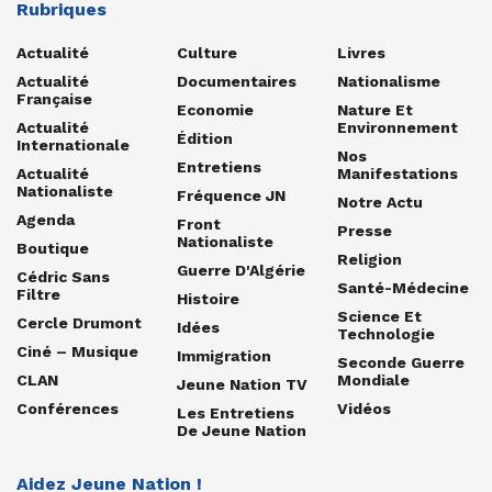
Rubriques
Actualité
Culture
Livres
Actualité
Documentaires
Nationalisme
Française
Economie
Nature Et
Actualité
Environnement
Édition
Internationale
Nos
Entretiens
Actualité
Manifestations
Nationaliste
Fréquence JN
Notre Actu
Agenda
Front
Presse
Nationaliste
Boutique
Religion
Guerre D'Algérie
Cédric Sans
Santé-Médecine
Filtre
Histoire
Science Et
Cercle Drumont
Idées
Technologie
Ciné – Musique
Immigration
Seconde Guerre
CLAN
Mondiale
Jeune Nation TV
Conférences
Vidéos
Les Entretiens
De Jeune Nation
Aidez Jeune Nation !